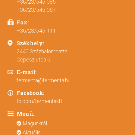
+36/23/545-086
+36/23/545-087
Fax:
+36/23/545-111
Székhely:
2440 Százhalombatta
Gépész utca 6.
E-mail:
fermenta@fermenta.hu
Facebook:
fb.com/fermentakft
Menü:
Magunkról
Aktuális