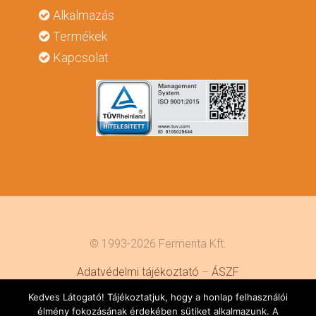
Alkalmazás
Termékek
Kapcsolat
© 1993-2026 Fermenta Kft.
Adatvédelmi tájékoztató
–
ÁSZF
Kedves Látogató! Tájékoztatjuk, hogy a honlap felhasználói
Weboldal készítés: Jelen a weben
élmény fokozásának érdekében sütiket alkalmazunk. A