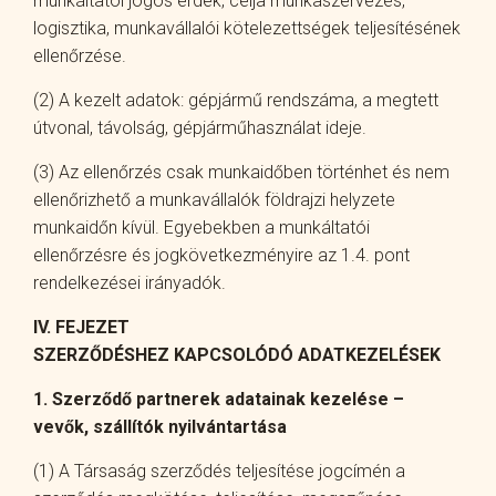
munkáltatói jogos érdek, célja munkaszervezés,
logisztika, munkavállalói kötelezettségek teljesítésének
ellenőrzése.
(2) A kezelt adatok: gépjármű rendszáma, a megtett
útvonal, távolság, gépjárműhasználat ideje.
(3) Az ellenőrzés csak munkaidőben történhet és nem
ellenőrizhető a munkavállalók földrajzi helyzete
munkaidőn kívül. Egyebekben a munkáltatói
ellenőrzésre és jogkövetkezményire az 1.4. pont
rendelkezései irányadók.
IV. FEJEZET
SZERZŐDÉSHEZ KAPCSOLÓDÓ ADATKEZELÉSEK
1. Szerződő partnerek adatainak kezelése –
vevők, szállítók nyilvántartása
(1) A Társaság szerződés teljesítése jogcímén a