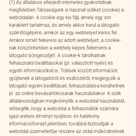
(1) Az általános elterjedt internetes gyakorlatnak
megfelelően Társaságunk is használ sütiket (cookie) a
weboldalán. A cookie egy kis fájl, amely egy sor
karaktert tartalmaz, és amely akkor kerül a látogató
számítógépére, amikor az egy webhelyet keres fel.
Amikor ismét felkeresi az adott webhelyet, a cookie-
nak köszönhetően a webhely képes felismerni a
látogató böngészőjét. A cookie-k tárolhatnak
felhasználói beállításokat (pl. választott nyelv) és
egyéb információkat is. Többek között információt
gyűjtenek a látogatóról és eszközéről, megjegyzik a
látogató egyéni beállításait, felhasználásra kerülhetnek
pl. az online bevásárlókosarak használatakor. A sütik
általánosságban megkönnyítik a weboldal használatát,
elősegítik, hogy a weboldal a felhasználók számára
igazi webes élményt nyújtson, és hatékony
információforrást jelentsen, továbbá biztosítják a
weboldal üzemeltetője részére az oldal működésének