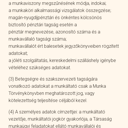
a munkaviszony megszűnésének módja, indokai;
a munkaköri alkalmassági vizsgálatok összegzése;
magán-nyugdíjpénztári és önkéntes kölcsönös
biztosító pénztári tagság esetén a
pénztár megnevezése, azonosító száma és a
munkavállaló tagsági száma;
munkavállalót ért balesetek jegyzőkönyveiben rögzített
adatokat;
a jóléti szolgáltatás, kereskedelmi szálláshely igénybe
vételéhez szükséges adatokat.
(3) Betegségre és szakszervezeti tagságára
vonatkozó adatokat a munkáltató csak a Munka
Törvénykönyvben meghatározott jog, vagy
kötelezettség teljesítése céljából kezel.
(4) A személyes adatok címzettjei: a munkáltató
vezetője, munkáltatói jogkör gyakorlója, a Társaság
munkaügyi feladatokat ellátó munkavállalói és