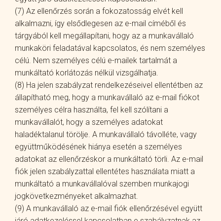
(7) Az ellenőrzés során a fokozatosság elvét kell
alkalmazni, így elsődlegesen az e-mail címéből és
tárgyából kell megállapítani, hogy az a munkavállaló
munkaköri feladatával kapcsolatos, és nem személyes
célú. Nem személyes célú e-mailek tartalmát a
munkáltató korlátozás nélkül vizsgálhatja.
(8) Ha jelen szabályzat rendelkezéseivel ellentétben az
állapítható meg, hogy a munkavállaló az e-mail fiókot
személyes célra használta, fel kell szólítani a
munkavállalót, hogy a személyes adatokat
haladéktalanul törölje. A munkavállaló távolléte, vagy
együttműködésének hiánya esetén a személyes
adatokat az ellenőrzéskor a munkáltató törli. Az e-mail
fiók jelen szabályzattal ellentétes használata miatt a
munkáltató a munkavállalóval szemben munkajogi
jogkövetkezményeket alkalmazhat.
(9) A munkavállaló az e-mail fiók ellenőrzésével együtt
járó adatkezeléssel kapcsolatban e szabályzatnak az