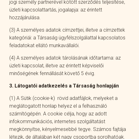
jogi személy partnerével kötött szerződés teljesítése,
üzleti kapcsolattartás, jogalapja: az érintett
hozzájárulása.
(3) A személyes adatok címzettjei, illetve a címzettek
kategóriái: a Társaság ügyfélszolgálattal kapcsolatos
feladatokat ellátó munkavállalói.
(4) A személyes adatok tárolásának időtartama: az
üzleti kapcsolat, illetve az érintett képviselői
minőségének fennállását követő 5 évig.
3. Látogatói adatkezelés a Társaság honlapján
(1) A Sütik (cookie-k) rövid adatfájlok, melyeket a
meglátogatott honlap helyez el a felhasználó
számítógépén. A cookie célja, hogy az adott
infokommunikációs, internetes szolgáltatást
megkönnyítse, kényelmesebbé tegye. Számos fajtája
létezik, de általában két nagy csoportba sorolhatóak.