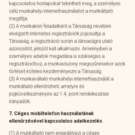
kapcsolatos honlapokat tekintheti meg, a személyes
célú munkahelyi internethasználatot a munkáltató
megtiltja.
(2) A munkaköri feladatként a Társaság nevében
elvégzett internetes regisztrációk jogosultja a
Társaság, a regisztráció során a társaságra utaló
azonosítót, jelszót kell alkalmazni. Amennyiben a
személyes adatok megadása is szükséges a
regisztrációhoz, a munkaviszony megszűnésekor azok
törlését köteles kezdeményezni a Társaság.
(3) A munkavállaló munkahelyi internethasználát a
munkáltató ellenőrizheti, amelyre és
jogkövetkezményire az 1.4. pont rendelkezései
irányadók.
7. Céges mobiltelefon használatának
ellenőrzésével kapcsolatos adatkezelés
(1) A munkáltató nem engedélyezi a céges