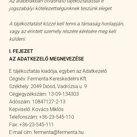
Az alábbiakban olvasható tájékoztatással e
jogszabályi kötelezettségünknek teszünk eleget.
A tájékoztatást közzé kell tenni a társaság honlapján,
vagy az érintett személy részére kérésére meg kell
küldeni.
I. FEJEZET
AZ ADATKEZELŐ MEGNEVEZÉSE
E tájékoztatás kiadója, egyben az Adatkezelő:
Cégnév: Fermenta Kereskedelmi Kft.
Székhely: 2049 Diósd, Vadrózsa u. 9.
Cégjegyzékszám: 13-09-134303
Adószám: 10847127-2-13
Képviselő: Kovács Miklós
Telefonszám: +36-23-545-110
Fax: +36-23-545-111
E-mail cím: fermenta@fermenta.hu.