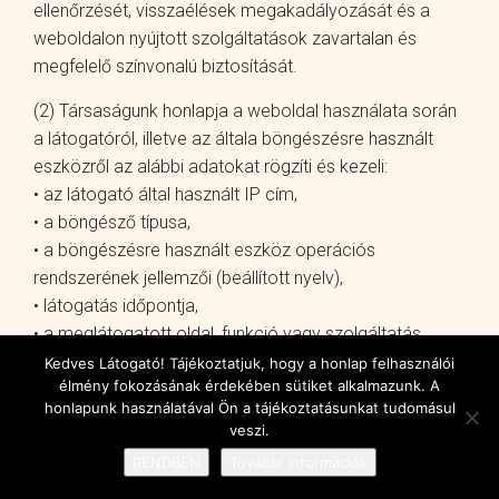
ellenőrzését, visszaélések megakadályozását és a
weboldalon nyújtott szolgáltatások zavartalan és
megfelelő színvonalú biztosítását.
(2) Társaságunk honlapja a weboldal használata során
a látogatóról, illetve az általa böngészésre használt
eszközről az alábbi adatokat rögzíti és kezeli:
• az látogató által használt IP cím,
• a böngésző típusa,
• a böngészésre használt eszköz operációs
rendszerének jellemzői (beállított nyelv),
• látogatás időpontja,
• a meglátogatott oldal, funkció vagy szolgáltatás.
Kedves Látogató! Tájékoztatjuk, hogy a honlap felhasználói
(3) A sütik használatának elfogadása, engedélyezése
élmény fokozásának érdekében sütiket alkalmazunk. A
nem kötelező. Visszaállíthatja böngészője beállításait,
honlapunk használatával Ön a tájékoztatásunkat tudomásul
veszi.
hogy az utasítsa el az összes cookie-t, vagy, hogy
jelezze, ha a rendszer éppen egy cookie-t küld. A
RENDBEN
További információk
legtöbb böngésző ugyan alapértelmezettként