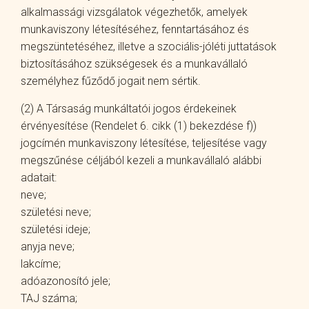
alkalmassági vizsgálatok végezhetők, amelyek
munkaviszony létesítéséhez, fenntartásához és
megszüntetéséhez, illetve a szociális-jóléti juttatások
biztosításához szükségesek és a munkavállaló
személyhez fűződő jogait nem sértik.
(2) A Társaság munkáltatói jogos érdekeinek
érvényesítése (Rendelet 6. cikk (1) bekezdése f))
jogcímén munkaviszony létesítése, teljesítése vagy
megszűnése céljából kezeli a munkavállaló alábbi
adatait:
neve;
születési neve;
születési ideje;
anyja neve;
lakcíme;
adóazonosító jele;
TAJ száma;