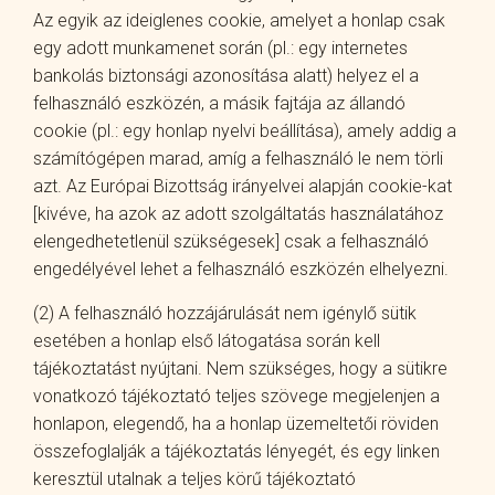
Az egyik az ideiglenes cookie, amelyet a honlap csak
egy adott munkamenet során (pl.: egy internetes
bankolás biztonsági azonosítása alatt) helyez el a
felhasználó eszközén, a másik fajtája az állandó
cookie (pl.: egy honlap nyelvi beállítása), amely addig a
számítógépen marad, amíg a felhasználó le nem törli
azt. Az Európai Bizottság irányelvei alapján cookie-kat
[kivéve, ha azok az adott szolgáltatás használatához
elengedhetetlenül szükségesek] csak a felhasználó
engedélyével lehet a felhasználó eszközén elhelyezni.
(2) A felhasználó hozzájárulását nem igénylő sütik
esetében a honlap első látogatása során kell
tájékoztatást nyújtani. Nem szükséges, hogy a sütikre
vonatkozó tájékoztató teljes szövege megjelenjen a
honlapon, elegendő, ha a honlap üzemeltetői röviden
összefoglalják a tájékoztatás lényegét, és egy linken
keresztül utalnak a teljes körű tájékoztató