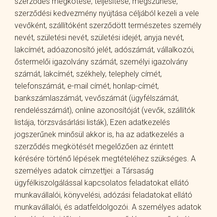
szerződés megkötése, teljesítése, megszűnése,
szerződési kedvezmény nyújtása céljából kezeli a vele
vevőként, szállítóként szerződött természetes személy
nevét, születési nevét, születési idejét, anyja nevét,
lakcímét, adóazonosító jelét, adószámát, vállalkozói,
őstermelői igazolvány számát, személyi igazolvány
számát, lakcímét, székhely, telephely címét,
telefonszámát, e-mail címét, honlap-címét,
bankszámlaszámát, vevőszámát (ügyfélszámát,
rendelésszámát), online azonosítóját (vevők, szállítók
listája, törzsvásárlási listák), Ezen adatkezelés
jogszerűnek minősül akkor is, ha az adatkezelés a
szerződés megkötését megelőzően az érintett
kérésére történő lépések megtételéhez szükséges. A
személyes adatok címzettjei: a Társaság
ügyfélkiszolgálással kapcsolatos feladatokat ellátó
munkavállalói, könyvelési, adózási feladatokat ellátó
munkavállalói, és adatfeldolgozói. A személyes adatok