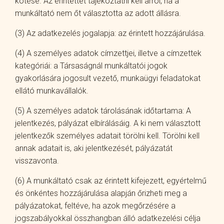
kötése. Az érintettet tájékoztatni kell arról, ha a
munkáltató nem őt választotta az adott állásra.
(3) Az adatkezelés jogalapja: az érintett hozzájárulása.
(4) A személyes adatok címzettjei, illetve a címzettek
kategóriái: a Társaságnál munkáltatói jogok
gyakorlására jogosult vezető, munkaügyi feladatokat
ellátó munkavállalók.
(5) A személyes adatok tárolásának időtartama: A
jelentkezés, pályázat elbírálásáig. A ki nem választott
jelentkezők személyes adatait törölni kell. Törölni kell
annak adatait is, aki jelentkezését, pályázatát
visszavonta.
(6) A munkáltató csak az érintett kifejezett, egyértelmű
és önkéntes hozzájárulása alapján őrizheti meg a
pályázatokat, feltéve, ha azok megőrzésére a
jogszabályokkal összhangban álló adatkezelési célja