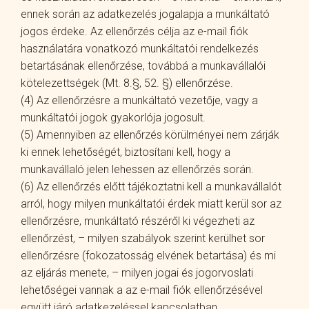
ennek során az adatkezelés jogalapja a munkáltató
jogos érdeke. Az ellenőrzés célja az e-mail fiók
használatára vonatkozó munkáltatói rendelkezés
betartásának ellenőrzése, továbbá a munkavállalói
kötelezettségek (Mt. 8.§, 52. §) ellenőrzése.
(4) Az ellenőrzésre a munkáltató vezetője, vagy a
munkáltatói jogok gyakorlója jogosult.
(5) Amennyiben az ellenőrzés körülményei nem zárják
ki ennek lehetőségét, biztosítani kell, hogy a
munkavállaló jelen lehessen az ellenőrzés során.
(6) Az ellenőrzés előtt tájékoztatni kell a munkavállalót
arról, hogy milyen munkáltatói érdek miatt kerül sor az
ellenőrzésre, munkáltató részéről ki végezheti az
ellenőrzést, – milyen szabályok szerint kerülhet sor
ellenőrzésre (fokozatosság elvének betartása) és mi
az eljárás menete, – milyen jogai és jogorvoslati
lehetőségei vannak a az e-mail fiók ellenőrzésével
együtt járó adatkezeléssel kapcsolatban.