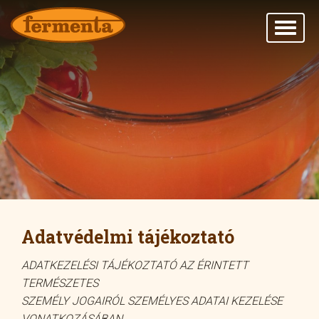
Adatvédelmi tájékoztató
ADATKEZELÉSI TÁJÉKOZTATÓ AZ ÉRINTETT
TERMÉSZETES
SZEMÉLY JOGAIRÓL SZEMÉLYES ADATAI KEZELÉSE
VONATKOZÁSÁBAN