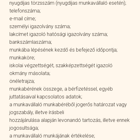
nyugdíjas törzsszám (nyugdíjas munkavállaló esetén);
telefonszáma;
e-mail címe;
személyi igazolvány száma;
lakcímet igazoló hatósági igazolvány száma;
bankszámlaszáma;
munkába lépésének kezdő és befejező időpontja;
munkaköre;
iskolai végzettségét, szakképzettségét igazoló
okmány másolata;
önéletrajza;
munkabérének összege, a bérfizetéssel, egyéb
juttatásaival kapcsolatos adatok;
a munkavállaló munkabéréből jogerős határozat vagy
jogszabály, illetve írásbeli
hozzájárulása alapján levonandó tartozás, illetve ennek
jogosultsága;
a munkavállaló munkájának értékelése;