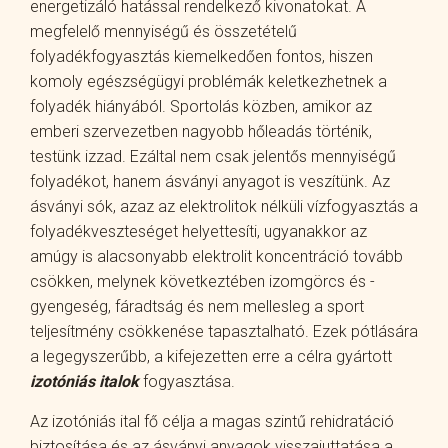
energetizáló hatással rendelkező kivonatokat. A
megfelelő mennyiségű és összetételű
folyadékfogyasztás kiemelkedően fontos, hiszen
komoly egészségügyi problémák keletkezhetnek a
folyadék hiányából. Sportolás közben, amikor az
emberi szervezetben nagyobb hőleadás történik,
testünk izzad. Ezáltal nem csak jelentős mennyiségű
folyadékot, hanem ásványi anyagot is veszítünk. Az
ásványi sók, azaz az elektrolitok nélküli vízfogyasztás a
folyadékveszteséget helyettesíti, ugyanakkor az
amúgy is alacsonyabb elektrolit koncentráció tovább
csökken, melynek következtében izomgörcs és -
gyengeség, fáradtság és nem mellesleg a sport
teljesítmény csökkenése tapasztalható. Ezek pótlására
a legegyszerűbb, a kifejezetten erre a célra gyártott
izotóniás italok
fogyasztása.
Az izotóniás ital fő célja a magas szintű rehidratáció
biztosítása és az ásványi anyagok visszajuttatása a