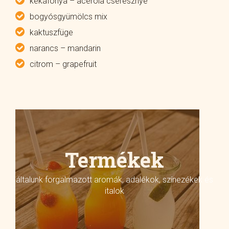
kékáfonya – acerola cseresznye
bogyósgyümölcs mix
kaktuszfüge
narancs – mandarin
citrom – grapefruit
Termékek
általunk forgalmazott aromák, adalékok, színezékek és
italok