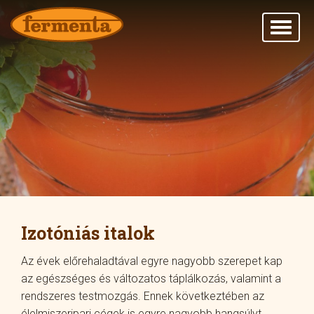
Izotóniás italok
Az évek előrehaladtával egyre nagyobb szerepet kap
az egészséges és változatos táplálkozás, valamint a
rendszeres testmozgás. Ennek következtében az
élelmiszeripari cégek is egyre nagyobb hangsúlyt