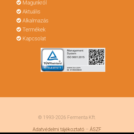
Magunkról
Aktuális
Alkalmazás
Termékek
Kapcsolat
© 1993-2026 Fermenta Kft.
Adatvédelmi tájékoztató
–
ÁSZF