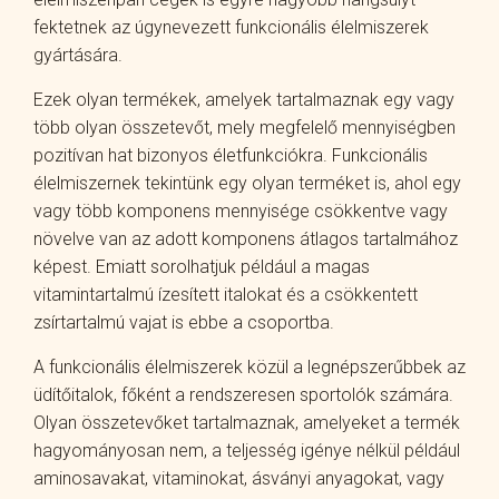
fektetnek az úgynevezett funkcionális élelmiszerek
gyártására.
Ezek olyan termékek, amelyek tartalmaznak egy vagy
több olyan összetevőt, mely megfelelő mennyiségben
pozitívan hat bizonyos életfunkciókra. Funkcionális
élelmiszernek tekintünk egy olyan terméket is, ahol egy
vagy több komponens mennyisége csökkentve vagy
növelve van az adott komponens átlagos tartalmához
képest. Emiatt sorolhatjuk például a magas
vitamintartalmú ízesített italokat és a csökkentett
zsírtartalmú vajat is ebbe a csoportba.
A funkcionális élelmiszerek közül a legnépszerűbbek az
üdítőitalok, főként a rendszeresen sportolók számára.
Olyan összetevőket tartalmaznak, amelyeket a termék
hagyományosan nem, a teljesség igénye nélkül például
aminosavakat, vitaminokat, ásványi anyagokat, vagy