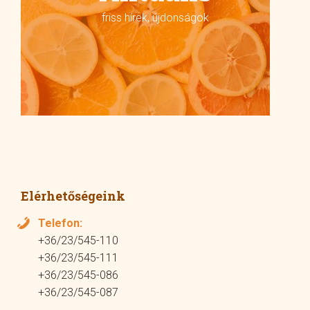
friss hírek, újdonságok
Elérhetőségeink
Telefon:
+36/23/545-110
+36/23/545-111
+36/23/545-086
+36/23/545-087