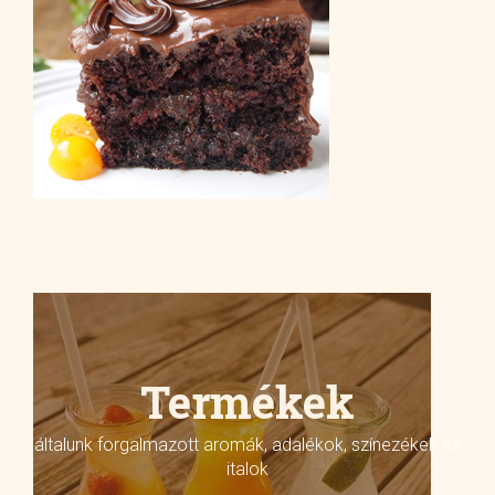
Termékek
általunk forgalmazott aromák, adalékok, színezékek és
italok