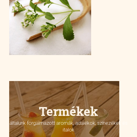
Termékek
általunk forgalmazott aromák, adalékok, színezékek és
italok