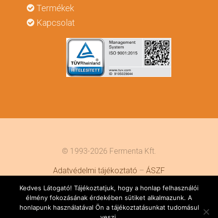
Termékek
Kapcsolat
© 1993-2026 Fermenta Kft.
Adatvédelmi tájékoztató
–
ÁSZF
Kedves Látogató! Tájékoztatjuk, hogy a honlap felhasználói
Weboldal készítés: Jelen a weben
élmény fokozásának érdekében sütiket alkalmazunk. A
honlapunk használatával Ön a tájékoztatásunkat tudomásul
veszi.