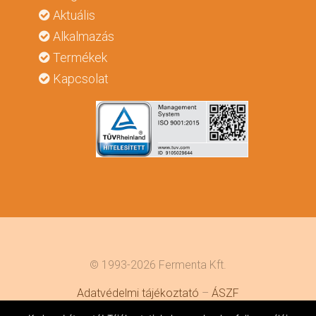
Aktuális
Alkalmazás
Termékek
Kapcsolat
© 1993-2026 Fermenta Kft.
Adatvédelmi tájékoztató
–
ÁSZF