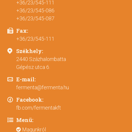
+36/23/545-111
+36/23/545-086
+36/23/545-087
Fax:
+36/23/545-111
Székhely:
2440 Százhalombatta
Gépész utca 6.
E-mail:
fermenta@fermenta.hu
Facebook:
fb.com/fermentakft
Menü:
Magunkról