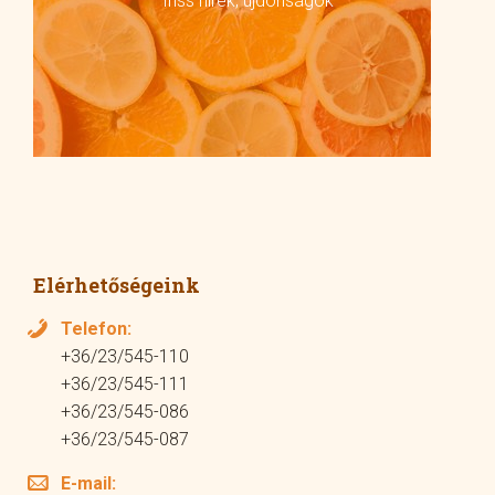
friss hírek, újdonságok
Elérhetőségeink
Telefon:
+36/23/545-110
+36/23/545-111
+36/23/545-086
+36/23/545-087
E-mail: