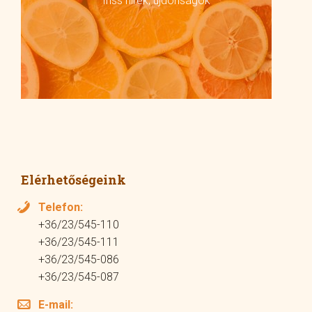
friss hírek, újdonságok
Elérhetőségeink
Telefon:
+36/23/545-110
+36/23/545-111
+36/23/545-086
+36/23/545-087
E-mail: