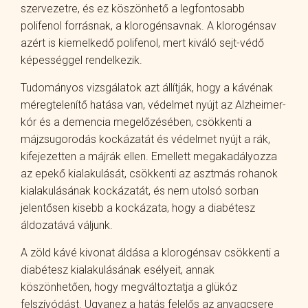
szervezetre, és ez köszönhető a legfontosabb
polifenol forrásnak, a klorogénsavnak. A klorogénsav
azért is kiemelkedő polifenol, mert kiváló sejt-védő
képességgel rendelkezik.
Tudományos vizsgálatok azt állítják, hogy a kávénak
méregtelenítő hatása van, védelmet nyújt az Alzheimer-
kór és a demencia megelőzésében, csökkenti a
májzsugorodás kockázatát és védelmet nyújt a rák,
kifejezetten a májrák ellen. Emellett megakadályozza
az epekő kialakulását, csökkenti az asztmás rohanok
kialakulásának kockázatát, és nem utolsó sorban
jelentősen kisebb a kockázata, hogy a diabétesz
áldozatává váljunk.
A zöld kávé kivonat áldása a klorogénsav csökkenti a
diabétesz kialakulásának esélyeit, annak
köszönhetően, hogy megváltoztatja a glükóz
felszívódást. Ugyanez a hatás felelős az anyagcsere