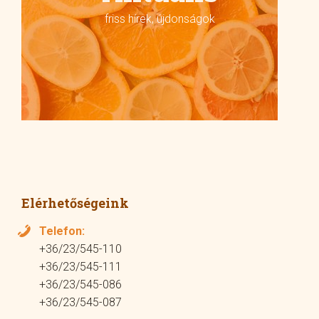
friss hírek, újdonságok
Elérhetőségeink
Telefon:
+36/23/545-110
+36/23/545-111
+36/23/545-086
+36/23/545-087