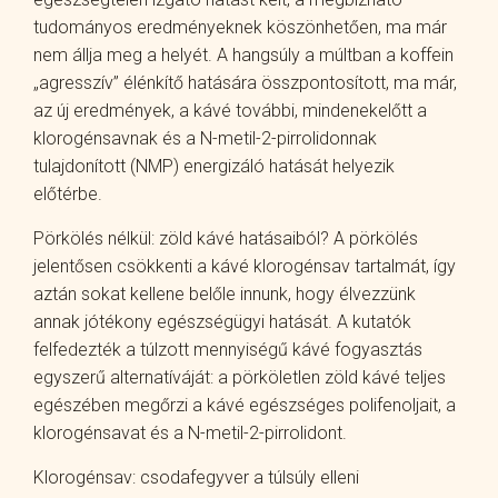
tudományos eredményeknek köszönhetően, ma már
nem állja meg a helyét. A hangsúly a múltban a koffein
„agresszív” élénkítő hatására összpontosított, ma már,
az új eredmények, a kávé további, mindenekelőtt a
klorogénsavnak és a N-metil-2-pirrolidonnak
tulajdonított (NMP) energizáló hatását helyezik
előtérbe.
Pörkölés nélkül: zöld kávé hatásaiból? A pörkölés
jelentősen csökkenti a kávé klorogénsav tartalmát, így
aztán sokat kellene belőle innunk, hogy élvezzünk
annak jótékony egészségügyi hatását. A kutatók
felfedezték a túlzott mennyiségű kávé fogyasztás
egyszerű alternatíváját: a pörköletlen zöld kávé teljes
egészében megőrzi a kávé egészséges polifenoljait, a
klorogénsavat és a N-metil-2-pirrolidont.
Klorogénsav: csodafegyver a túlsúly elleni