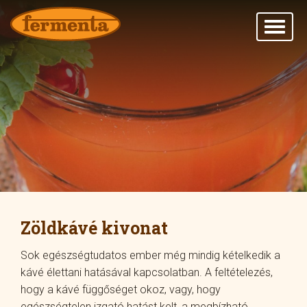
Zöldkávé kivonat
Sok egészségtudatos ember még mindig kételkedik a
kávé élettani hatásával kapcsolatban. A feltételezés,
hogy a kávé függőséget okoz, vagy, hogy
egészségtelen izgató hatást kelt, a megbízható