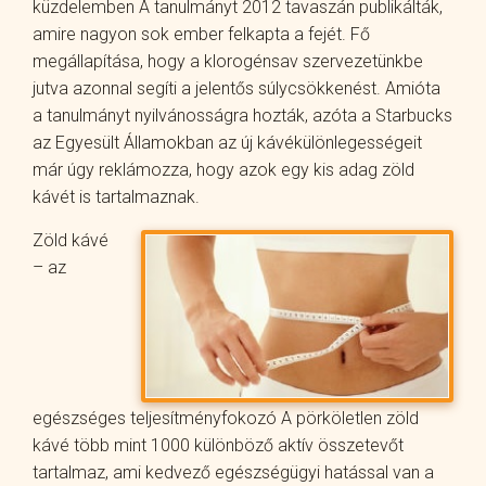
küzdelemben A tanulmányt 2012 tavaszán publikálták,
amire nagyon sok ember felkapta a fejét. Fő
megállapítása, hogy a klorogénsav szervezetünkbe
jutva azonnal segíti a jelentős súlycsökkenést. Amióta
a tanulmányt nyilvánosságra hozták, azóta a Starbucks
az Egyesült Államokban az új kávékülönlegességeit
már úgy reklámozza, hogy azok egy kis adag zöld
kávét is tartalmaznak.
Zöld kávé
– az
egészséges teljesítményfokozó A pörköletlen zöld
kávé több mint 1000 különböző aktív összetevőt
tartalmaz, ami kedvező egészségügyi hatással van a