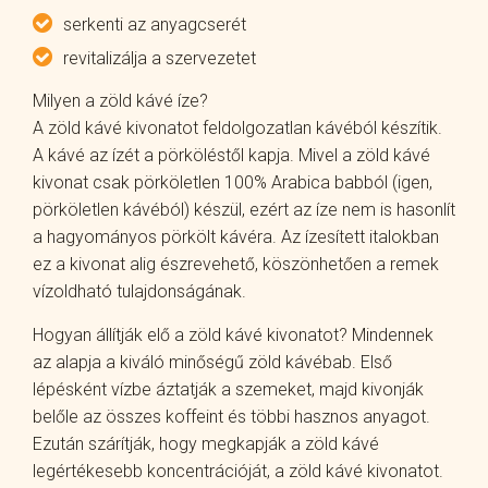
serkenti az anyagcserét
revitalizálja a szervezetet
Milyen a zöld kávé íze?
A zöld kávé kivonatot feldolgozatlan kávéból készítik.
A kávé az ízét a pörköléstől kapja. Mivel a zöld kávé
kivonat csak pörköletlen 100% Arabica babból (igen,
pörköletlen kávéból) készül, ezért az íze nem is hasonlít
a hagyományos pörkölt kávéra. Az ízesített italokban
ez a kivonat alig észrevehető, köszönhetően a remek
vízoldható tulajdonságának.
Hogyan állítják elő a zöld kávé kivonatot? Mindennek
az alapja a kiváló minőségű zöld kávébab. Első
lépésként vízbe áztatják a szemeket, majd kivonják
belőle az összes koffeint és többi hasznos anyagot.
Ezután szárítják, hogy megkapják a zöld kávé
legértékesebb koncentrációját, a zöld kávé kivonatot.