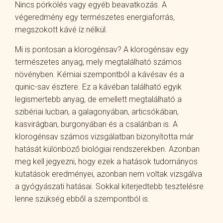
Nincs pörkölés vagy egyéb beavatkozás. A
végeredmény egy természetes energiaforrás,
megszokott kávé íz nélkül.
Mi is pontosan a klorogénsav? A klorogénsav egy
természetes anyag, mely megtalálható számos
növényben. Kémiai szempontból a kávésav és a
quinic-sav észtere. Ez a kávéban található egyik
legismertebb anyag, de emellett megtalálható a
szibériai lucban, a galagonyában, articsókában,
kasvirágban, burgonyában és a csalánban is. A
klorogénsav számos vizsgálatban bizonyította már
hatását különböző biológiai rendszerekben. Azonban
meg kell jegyezni, hogy ezek a hatások tudományos
kutatások eredményei, azonban nem voltak vizsgálva
a gyógyászati hatásai. Sokkal kiterjedtebb tesztelésre
lenne szükség ebből a szempontból is.