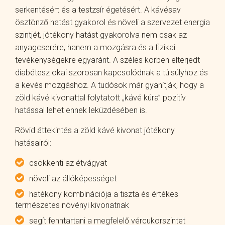
serkentésért és a testzsír égetésért. A kávésav
ösztönző hatást gyakorol és növeli a szervezet energia
szintjét, jótékony hatást gyakorolva nem csak az
anyagcserére, hanem a mozgásra és a fizikai
tevékenységekre egyaránt. A széles körben elterjedt
diabétesz okai szorosan kapcsolódnak a túlsúlyhoz és
a kevés mozgáshoz. A tudósok már gyanítják, hogy a
zöld kávé kivonattal folytatott „kávé kúra” pozitív
hatással lehet ennek leküzdésében is.
Rövid áttekintés a zöld kávé kivonat jótékony
hatásairól:
csökkenti az étvágyat
növeli az állóképességet
hatékony kombinációja a tiszta és értékes
természetes növényi kivonatnak
segít fenntartani a megfelelő vércukorszintet