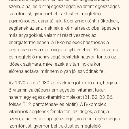
szem, a haj és a máj egészségét, valamint egészséges
izomtónust, gyomor-bél traktust és megfelelő
agyműködést garantálnak. Koenzimekként működnek,
segítenek az enzimeknek a kémiai reakcióba lépésben
más anyagokkal, valamint részt vesznek az
energiatermelésben. A B-komplexek hasznosak a
depresszió és a szorongás enyhítésében. Rendszeres
és megfelelő mennyiségű bevitelük nagyon fontos az
idősek számára, mivel ezek a vitaminok a kor
előrehaladtával már nem olyan jól szívódnak fel.
Az 1920-as és 1930-as években jöttek rá arra, hogy a
B-vitamin valójában nem egyetlen vitamint takar,
hanem egy egész vitaminkomplexet (B1, B2, B3, B6,
folsav, B12, pantoténsav és biotin). A B-komplex
vitaminok segítenek fenntartani az idegek, a bőr, a
szem, a haj és a máj egészségét, valamint egészséges
izomtónust, gyomor-bél traktust és megfelelő