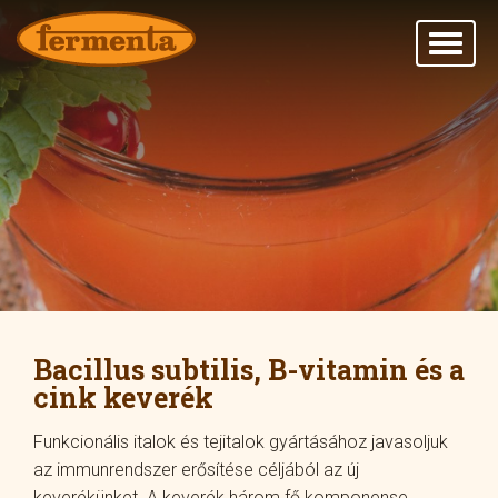
Bacillus subtilis, B-vitamin és a
cink keverék
Funkcionális italok és tejitalok gyártásához javasoljuk
az immunrendszer erősítése céljából az új
keverékünket. A keverék három fő komponense