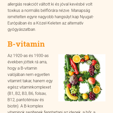
allergiás reakciót váltott ki és jóval kevésbé volt
toxikus a normális bélflórára nézve. Manapság
ismételten egyre nagyobb hangsúlyt kap Nyugat-
Európában és a Közel-Keleten az alternatív
gyógyászatban.
B-vitamin
Az 1920-as és 1930-as
években jöttek rá arra,
hogy a B-vitamin
valójában nem egyetlen
vitamint takar, hanem egy
egész vitaminkomplexet
(B1, B2, B3, B6, folsav,
B12, pantoténsav és
biotin). A B-komplex
vitaminok segítenek fenntartani az idegek, a bőr, a