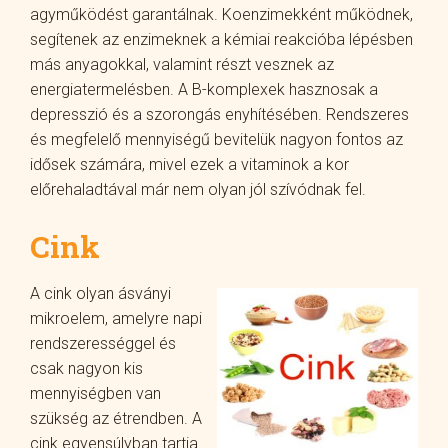
agyműködést garantálnak. Koenzimekként működnek,
segítenek az enzimeknek a kémiai reakcióba lépésben
más anyagokkal, valamint részt vesznek az
energiatermelésben. A B-komplexek hasznosak a
depresszió és a szorongás enyhítésében. Rendszeres
és megfelelő mennyiségű bevitelük nagyon fontos az
idősek számára, mivel ezek a vitaminok a kor
előrehaladtával már nem olyan jól szívódnak fel.
Cink
A cink olyan ásványi
mikroelem, amelyre napi
rendszerességgel és
csak nagyon kis
mennyiségben van
szükség az étrendben. A
cink egyensúlyban tartja