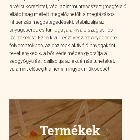
a vércukorszintet, védi az immunrendszert (megfelelő
ellátottság mellett megelőzhetők a megfázásos,
influenzás megbetegedések), stabilizálja az
anyagcserét, és támogatja a kiváló szaglás- és
ízérzékelést. Ezen kívül részt vesz az anyagcsere
folyamatokban, az enzimek aktiváló anyagaként
tevékenykedik, a bőr védelmében gyorsítja a
sebgyógyulást, csillapítja az ekcémás tüneteket,
valamint elősegíti a nemi mirigyek működését.
Termékek